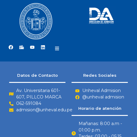
Datos de Contacto
Redes Sociales
Av. Universitaria 601-
Unheval Admision
607, PILLCO MARCA
@unheval admision
062-591084
Horario de atención
admision@unheval.edu.pe
Mañanas: 8:00 a.m -
01:00 p.m.
Tardes: 03:00 - 05:15