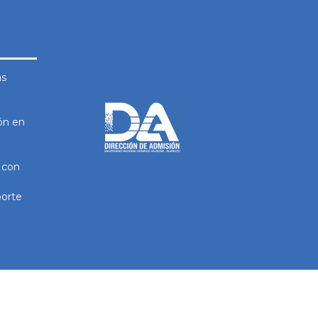
as
ón en
 con
porte