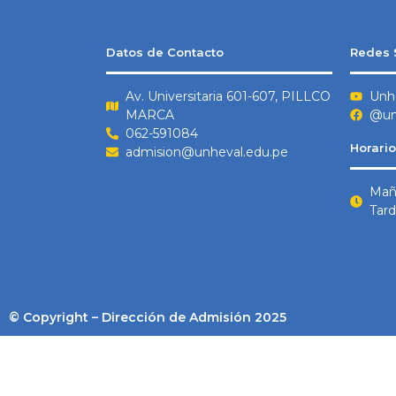
Datos de Contacto
Redes 
Av. Universitaria 601-607, PILLCO
Unh
MARCA
@un
062-591084
Horario
admision@unheval.edu.pe
Maña
Tard
© Copyright – Dirección de Admisión 2025